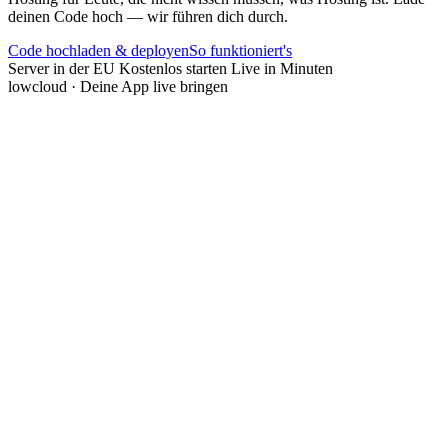
deinen Code hoch — wir führen dich durch.
Code hochladen & deployen
So funktioniert's
Server in der EU
Kostenlos starten
Live in Minuten
lowcloud · Deine App live bringen
Du kannst bauen. Aber Hosting?
Du hast eine App, ein Tool, einen Agent gebaut – aber sobald es um
Deployment geht, geht's los: Was ist ein Docker-Container? Welcher
Server? Warum startet das nicht? Tutorials setzen Wissen voraus, das
du nicht hast, und die meisten Hosting-Anbieter reden, als wärst du
DevOps-Engineer.
Hosting-Tools sind für Leute gemacht, die schon alles wissen
Fehlermeldungen, mit denen du nichts anfangen kannst
Du willst launchen, nicht erst DevOps lernen
In 4 Schritten von Code zu Live-App