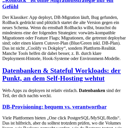
„Rollback“ ist ohne Migrationsstrategie nur ein
Gefühl
Der Klassiker: App deployt, DB-Migration läuft, Bug gefunden,
Rollback gedrückt und plötzlich startet die alte Version gegen ein
neues Schema. Wenn du ernsthaft Rollbacks willst, brauchst du
mindestens eine der folgenden Strategien: vorwärts-kompatible
Migrationen oder Feature Flags; Migrationen, die getrennt deploybar
sind; oder einen klaren Cutover-Plan (Blue/Green inkl. DB-Plan).
Das ist nicht „Coolify vs Dokploy“, sondern Plattform-Realität.
Manche Tools helfen dir dabei besser, z. B. durch klare
Deployment-Historie, Hook-Systeme oder Environment-Modelle.
Datenbanken & Stateful Workloads: der
Punkt, an dem Self-Hosting wehtut
Web-Apps zu deployen ist relativ einfach.
Datenbanken
sind der
Teil, der dich nachts weckt.
DB-Provisioning: bequem vs. verantwortbar
Viele Plattformen bieten „One click PostgreSQL/MySQL/Redis“.
Das ist hilfreich, aber du solltest trotzdem prüfen, wo die Volumes