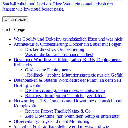
Stack-Realität und Lock-in. Plus: Wann ein containerbasierter
Ansatz wie lowcloud besser passt.
On this page
On this page
Was Coolify und Dokploy grundsätzlich lösen und was nicht
Architektur & Orchestrierung: Docker-first, aber mit Folgen
Docker direkt vs. Orchestrierung
Was du dir konkret anschauen solltest
Developer Workflow: Git-Integration, Builds, Deployments,
Rollbacks
Git-basierte Deployments
„Rollback“ ist ohne Migrationsstrategie nur ein Gefühl
Datenbanken & Stateful Workloads: der Punkt, an dem Self-
Hosting wehtut
DB-Provisioning: bequem vs. verantwortbar
Backups: „konfiguriert“ ist nicht „verifiziert“
Networking, TLS, Domains und Downtime: die unsichtbare
Komplexität
Reverse Proxy: Traefik/Nginx & Co.
Zero-Downtime: nur, wenn dein Setup es unterstützt
Observability: Logs sind nicht Monitoring
Sicherheit & Zugriffsmodelle: wer darf was, und wie