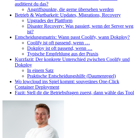
auditierst du das?
Angriffspunkte, die gerne übersehen werden
Betrieb & Wartbarkeit: Updates, Migrations, Recovery
Upgrades der Plattform
Disaster Recovery: Was passiert, wenn der Server weg
ist?
Entscheidungsmatrix: Wann passt Coolify, wann Dokploy?
Coolify ist oft passend, wenn …
Dokploy ist oft passend, wenn …
Typische Empfehlung aus der Praxis
Kurzfazit: Der konkrete Unterschied zwischen Coolify und
Dokploy
In einem Satz
Praktische Entscheidungshilfe (Daumenregel)
Wo lowcloud ins Spiel kommt: souveränes One-Click
Container Deployment
Fazit: Stell dir die Betriebsfragen zuerst, dann wähle das Tool