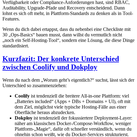
Verfügbarkeit oder Compliance-Anforderungen hast, sind RBAC,
Auditability, Upgrade-Pfade und Recovery entscheidend. Dann
lohnt es sich oft mehr, in Plattform-Standards zu denken als in Tool-
Features.
Wenn du dich dabei ertappst, dass du nebenbei eine Checkliste mit
30 „Ops-Basics“ bauen musst, dann willst du vermutlich nicht
„noch ein Self-Hosting-Tool“, sondern eine Lösung, die diese Dinge
standardisiert.
Kurzfazit: Der konkrete Unterschied
zwischen Coolify und Dokploy
Wenn du nach dem „Worum geht’s eigentlich?“ suchst, lässt sich der
Unterschied so zusammenziehen:
Coolify
ist tendenziell die breitere All-in-one Plattform: viel
„Batteries included“ (Apps + DBs + Domains + UI), oft mit
dem Ziel, möglichst viele typische Hosting-Fälle aus einer
Oberfläche heraus abzudecken.
Dokploy
ist tendenziell der fokussiertere Deployment-Layer:
näher am klassischen Docker-/Compose-Workflow, weniger
Plattform-„Magie“, dafür oft schneller verständlich, wenn du
ohnehin schon weißt, wie du Docker-Services strukturierst.