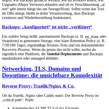
liegen, wie Backups gemacht werden, wie du Restores testest, wie
Upgrades (Major Versions) ablaufen und ob es Verschlüsselung „at
rest“ gibt (meist hängt das am Storage/Host). Selbst wenn das Tool
dir DBs anlegt, bleibt es deine Verantwortung, dass Backups
existieren und Wiederherstellung funktioniert.
Backups: „konfiguriert“ ist nicht „verifiziert“
Ein solides Setup heißt: automatisierte Backups (z. B.
oder
pg_dump
Snapshots) in getrennten Storage, eine klare Retention-Policy (z. B.
7/30/180 Tage), regelmäßige Restore-Tests und ein dokumentierter
Recovery-Prozess. Wenn du genau das nicht willst, suchst du
eigentlich eine Plattform, die
Stateful Deployments
und Backups
standardisiert oder managed abbildet.
Networking, TLS, Domains und
Downtime: die unsichtbare Komplexität
Reverse Proxy: Traefik/Nginx & Co.
Ob du Traefik, Nginx oder Caddy nutzt: Der Reverse Proxy ist
„critical path“. Prüfe:
Automatisches ACME/TLS (Let’s Encrypt)