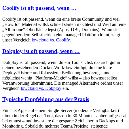
Coolify ist oft passend, wenn …
Coolify ist oft passend, wenn du eine breite Community und viel
„How-to“-Material willst, schnell starten möchtest und Wert auf eine
„All-in-one“-Oberfläche legst (Apps, DBs, Domains). Wann sich
gegenüber dem Selbstbetrieb eine managed Plattform lohnt, zeigt
unser Vergleich
lowcloud vs. Coolify
.
Dokploy ist oft passend, wenn …
Dokploy ist oft passend, wenn du ein Tool suchst, das sich gut in
deinen bestehenden Docker-Workflow einfügt, du eine klare
Deploy-Historie und fokussierte Bedienung bevorzugst und
möglichst wenig „Plattform-Magie“ willst – also bewusst selbst
Verantwortung übernimmst. Die managed Alternative ordnet unser
Vergleich
lowcloud vs. Dokploy
ein.
Typische Empfehlung aus der Praxis
Für 1–3 Apps auf einem Single-Server (moderate Verfügbarkeit)
nimm in der Regel das Tool, das du in 30 Minuten sauber aufgesetzt
bekommst – und investiere die gesparte Zeit lieber in Backups und
Monitoring. Sobald du mehrere Teams/Projekte, steigende