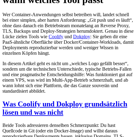
Wer Container-Anwendungen selbst betreiben will, landet schnell
bei einer simplen, aber harten Anforderung: „Git push und es läuft“,
ohne dass danach ein Betriebsteam monatelang an Reverse Proxy,
TLS, Backups und Deploy-Strategien herumdoktert. Genau in diese
Lücke zielen Tools wie
Coolify
und
Dokploy
: Sie geben dir eine
PaaS-ähnliche Oberfläche über Docker/Container-Workloads, damit
Deployments reproduzierbar werden und weniger Wissen in
einzelnen Köpfen hängt.
In diesem Artikel geht es nicht um „welches Logo gefällt besser“,
sondern um die technischen Unterschiede, typische Betriebs-Fallen
und eine pragmatische Entscheidungshilfe: Was funktioniert gut auf
einem VPS, was wird im Multi-App-Betrieb schmerzhaft, und ab
wann lohnt sich eine Plattform, die das Ganze souverän und
standardisiert abbildet.
Was Coolify und Dokploy grundsätzlich
lösen und was nicht
Beide Tools adressieren denselben Schmerzpunkt: Du hast
Quellcode in Git (oder ein Docker-Image) und willst daraus
reproduzierbare Deployments bauen, inklusive Domains, TLS-