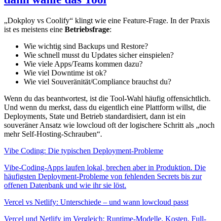
„Dokploy vs Coolify“ klingt wie eine Feature-Frage. In der Praxis
ist es meistens eine
Betriebsfrage
:
Wie wichtig sind Backups und Restore?
Wie schnell musst du Updates sicher einspielen?
Wie viele Apps/Teams kommen dazu?
Wie viel Downtime ist ok?
Wie viel Souveränität/Compliance brauchst du?
Wenn du das beantwortest, ist die Tool-Wahl häufig offensichtlich.
Und wenn du merkst, dass du eigentlich eine Plattform willst, die
Deployments, State und Betrieb standardisiert, dann ist ein
souveräner Ansatz wie lowcloud oft der logischere Schritt als „noch
mehr Self-Hosting-Schrauben“.
Vibe Coding: Die typischen Deployment-Probleme
Vibe-Coding-Apps laufen lokal, brechen aber in Produktion. Die
häufigsten Deployment-Probleme von fehlenden Secrets bis zur
offenen Datenbank und wie ihr sie löst.
Vercel vs Netlify: Unterschiede – und wann lowcloud passt
Vercel und Netlify im Vergleich: Runtime-Modelle, Kosten, Full-