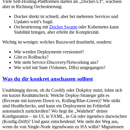
Viele Self-Hosting-Plattformen starten als „Docker-UI“, wachsen
aber in Richtung Orchestrierung:
Docker direkt ist schnell, aber bei mehreren Services und
Updates wird’s fragil.
Orchestrierung mit
Docker Swarm
oder Kubernetes kann
Stabilität bringen, aber erhöht die Komplexität.
Wichtig ist weniger, welches Buzzword draufsteht, sondern:
Wie werden Deployments versioniert?
Gibt es Rollbacks?
Wie sieht Service-Discovery/Networking aus?
Wie wird mit State (Volumes, DBs) umgegangen?
Was du dir konkret anschauen solltest
Unabhängig davon, ob du Coolify oder Dokploy nutzt, lohnt sich
ein kurzer Realitätscheck: Welche Deploy-Strategie gibt es
(Recreate mit kurzem Down vs. Rolling/Blue-Green)? Wie strikt
sind Healthchecks, und kann ein Deployment im Fehlerfall
automatisch zurückrollen? Wo liegt die „Wahrheit“ deiner
Konfiguration – im UI, in YAML, in Git oder irgendwo dazwischen
(Konfig-Drift)? Und ganz entscheidend: Wie sieht der Weg aus,
wenn du von Single-Node irgendwann zu HA willst? Migrationen