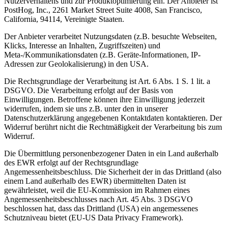
Nutzerverhaltens und zur Produktoptimierung ein. Der Anbieter ist
PostHog, Inc., 2261 Market Street Suite 4008, San Francisco,
California, 94114, Vereinigte Staaten.
Der Anbieter verarbeitet Nutzungsdaten (z.B. besuchte Webseiten,
Klicks, Interesse an Inhalten, Zugriffszeiten) und
Meta-/Kommunikationsdaten (z.B. Geräte-Informationen, IP-
Adressen zur Geolokalisierung) in den USA.
Die Rechtsgrundlage der Verarbeitung ist Art. 6 Abs. 1 S. 1 lit. a
DSGVO. Die Verarbeitung erfolgt auf der Basis von
Einwilligungen. Betroffene können ihre Einwilligung jederzeit
widerrufen, indem sie uns z.B. unter den in unserer
Datenschutzerklärung angegebenen Kontaktdaten kontaktieren. Der
Widerruf berührt nicht die Rechtmäßigkeit der Verarbeitung bis zum
Widerruf.
Die Übermittlung personenbezogener Daten in ein Land außerhalb
des EWR erfolgt auf der Rechtsgrundlage
Angemessenheitsbeschluss. Die Sicherheit der in das Drittland (also
einem Land außerhalb des EWR) übermittelten Daten ist
gewährleistet, weil die EU-Kommission im Rahmen eines
Angemessenheitsbeschlusses nach Art. 45 Abs. 3 DSGVO
beschlossen hat, dass das Drittland (USA) ein angemessenes
Schutzniveau bietet (EU-US Data Privacy Framework).