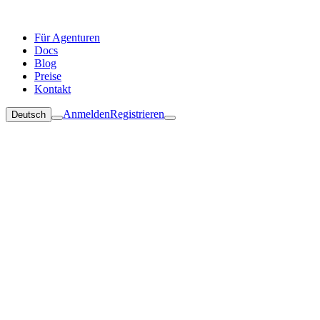
Für Agenturen
Docs
Blog
Preise
Kontakt
Anmelden
Registrieren
Deutsch
Wie du in unter 5 Minuten von Git zu Production kommst
Wie lowcloud in deinen bestehenden Workflow passt
Welcher Plan zu deinem Setup passt — und was dich das im Ver