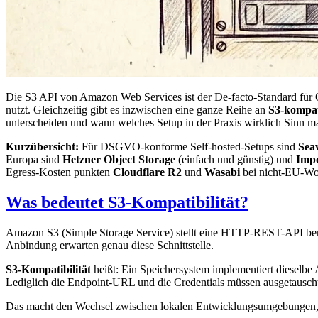
Die S3 API von Amazon Web Services ist der De-facto-Standard für O
nutzt. Gleichzeitig gibt es inzwischen eine ganze Reihe an
S3-kompat
unterscheiden und wann welches Setup in der Praxis wirklich Sinn m
Kurzübersicht:
Für DSGVO-konforme Self-hosted-Setups sind
Sea
Europa sind
Hetzner Object Storage
(einfach und günstig) und
Impo
Egress-Kosten punkten
Cloudflare R2
und
Wasabi
bei nicht-EU-Wo
Was bedeutet S3-Kompatibilität?
Amazon S3 (Simple Storage Service) stellt eine HTTP-REST-API bereit
Anbindung erwarten genau diese Schnittstelle.
S3-Kompatibilität
heißt: Ein Speichersystem implementiert dieselbe
Lediglich die Endpoint-URL und die Credentials müssen ausgetausch
Das macht den Wechsel zwischen lokalen Entwicklungsumgebungen, O