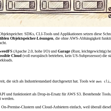
bjektspeicher. SDKs, CLI-Tools und Applikationen setzen diese Schnit
iblen Objektspeicher-Lösungen
, die ohne AWS-Abhängigkeit funktion
acht.
weedFS
(Apache 2.0, hohe I/O) und
Garage
(Rust, leichtgewichtig) h
ssible Cloud
(voll europäisch betrieben, kein US-Subprozessor) di
rkloads.
, die sich als Industriestandard durchgesetzt hat. Tools wie
aws cli
 API und funktioniert als Drop-in-Ersatz für AWS S3. Bestehende Tools
t werden.
n-Premise-Clustern und Cloud-Anbietern einfach, weil überall diese