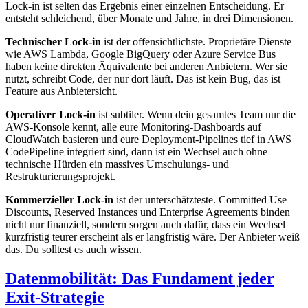
Lock-in ist selten das Ergebnis einer einzelnen Entscheidung. Er
entsteht schleichend, über Monate und Jahre, in drei Dimensionen.
Technischer Lock-in
ist der offensichtlichste. Proprietäre Dienste
wie AWS Lambda, Google BigQuery oder Azure Service Bus
haben keine direkten Äquivalente bei anderen Anbietern. Wer sie
nutzt, schreibt Code, der nur dort läuft. Das ist kein Bug, das ist
Feature aus Anbietersicht.
Operativer Lock-in
ist subtiler. Wenn dein gesamtes Team nur die
AWS-Konsole kennt, alle eure Monitoring-Dashboards auf
CloudWatch basieren und eure Deployment-Pipelines tief in AWS
CodePipeline integriert sind, dann ist ein Wechsel auch ohne
technische Hürden ein massives Umschulungs- und
Restrukturierungsprojekt.
Kommerzieller Lock-in
ist der unterschätzteste. Committed Use
Discounts, Reserved Instances und Enterprise Agreements binden
nicht nur finanziell, sondern sorgen auch dafür, dass ein Wechsel
kurzfristig teurer erscheint als er langfristig wäre. Der Anbieter weiß
das. Du solltest es auch wissen.
Datenmobilität: Das Fundament jeder
Exit-Strategie