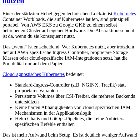
nutzen
Einer der stärksten Hebel gegen technischen Lock-in ist
Kubernetes
.
Container-Workloads, die auf Kubernetes laufen, sind prinzipiell
portabel. Von AWS EKS zu Google GKE zu einem selbst
betriebenen Cluster auf eigener Hardware. Die Abstraktionsschicht
ist da, wenn du sie konsequent nutzt.
Das „wenn" ist entscheidend. Wer Kubernetes nutzt, aber trotzdem
tief auf AWS-spezifische Ingress-Controller, proprietäre Storage-
Klassen oder cloud-spezifische IAM-Integrationen setzt, hat die
Portabilität nur auf dem Papier.
Cloud-agnostisches Kubernetes
bedeutet:
Standard-Ingress-Controller (z.B. NGINX, Traefik) statt
proprietärer Varianten
Persistente Volumes über CSI-Treiber, die mehrere Backends
unterstützen
Keine harten Abhängigkeiten von cloud-spezifischen IAM-
Mechanismen in der Applikationslogik
Helm Charts und GitOps-Pipelines, die keine Anbieter-
spezifischen Befehle enthalten
Das ist mehr Aufwand beim Setup. Es ist deutlich weniger Aufwand