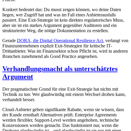
Konkret bedeutet das: Du musst zeigen können, wo deine Daten
liegen, wer Zugriff hat und was im Fall eines Anbieterausfalls
passiert. Eine Exit-Strategie ist kein direktes regulatorisches Muss,
aber sie ist ein starkes Argument gegenüber Auditoren und ein
strukturierter Weg, die nötige Dokumentation zu erstellen.
Gerade
DORA, die Digital Operational Resilience Act
, verlangt von
Finanzunternehmen explizit Exit-Strategien für kritische IT-
Drittanbieter. Was im Finanzsektor schon Pflicht ist, wird in anderen
Branchen zunehmend als Good Practice angesehen.
Verhandlungsmacht als unterschätztes
Argument
Der pragmatischste Grund für eine Exit-Strategie hat nichts mit
Technik zu tun: Wer glaubwürdig mit einem Wechsel drohen kann,
verhandelt besser.
Cloud-Anbieter geben signifikante Rabatte, wenn sie wissen, dass
der Kunde ernsthaft Alternativen prüft. Enterprise Agreements
werden flexibler, Support-Level werden angehoben, technische
Konzessionen werden gemacht. Das funktioniert nur, wenn die
Drohung glaubwürdig ist – und glaubwürdig ist sie nur mit einer