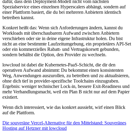
dafür, dass dein Deployment-Modell nicht vom nächsten
Spezialservice eines einzelnen Hyperscalers abhängt, sondern auf
einer Plattform basiert, die du bei mehreren Anbietern identisch
betreiben kannst.
Konkret heißt das: Wenn sich Anforderungen ändern, kannst du
Workloads mit überschaubarem Aufwand zwischen Anbietern
verschieben oder sie in deine eigene Infrastruktur holen. Du bist
nicht an eine bestimmte Laufzeitumgebung, ein proprietäres API-Set
oder ein kommerzielles Rabatt- und Vertragskorsett gebunden,
sondern behältst die Option, den Provider zu wechseln.
lowcloud ist dabei die Kubernetes-PaaS-Schicht, die dir den
operativen Aufwand abnimmt: Du bekommst einen konsistenten
Weg, Anwendungen auszurollen, zu betreiben und zu aktualisieren,
ohne dich tief in provider-spezifische Toolchains einzugraben.
Ergebnis: weniger technischer Lock-in, bessere Exit-Readiness und
mehr Verhandlungsmacht, weil ein Plan B nicht nur auf dem Papier
existiert.
Wenn dich interessiert, wie das konkret aussieht, wirf einen Blick
auf die Plattform.
Die souveräne Vercel-Alternative für den Mittelstand: Souveränes
Hosting auf Hetzner mit lowcloud