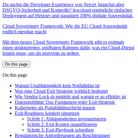
Du suchst die Developer Experience von Vercel, brauchst aber
DSGVO-Sicherheit und Kontrolle? lowcloud ermöglicht einfaches
Deployment auf Hetzner und garantiert 100% digitale Souveränität.
Cloud Sovereignty Framework: Wie die EU Cloud-Souveränität
endlich messbar macht
Mit dem neuen Cloud Sovereignty Framework gibt es erstmals
einen strukturierten, prüfbaren Rahmen dafür, was ein Cloud-Dienst
leisten muss, um als souverän zu gelten.
On this page
On this page
Warum Unabhängigkeit kein Notfallplan ist
Was eine Cloud Exit Strategie wirklich bedeutet
Wie Vendor Lock-in entsteht und warum er so effektiv ist
Datenmobilität: Das Fundament jeder Exit-Strategie
Kubernetes als Portabilitätsschicht nutzen
Exit-Readiness konkret umsetzen
Schritt 1: Abhängigkeiten inventarisieren
Schritt 2: Exit-Kosten quantifizieren
Schritt 3: Exit-Playbook schreiben
Regulatorische Anforderungen als Beschleuniger