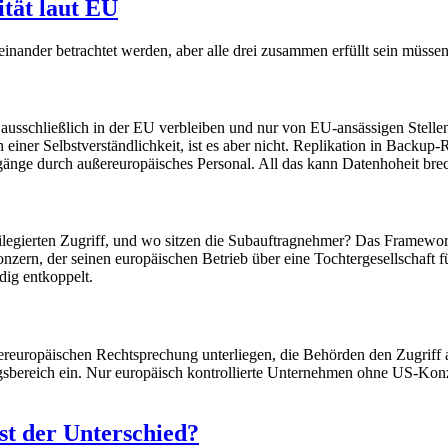
tät laut EU
ander betrachtet werden, aber alle drei zusammen erfüllt sein müssen
 ausschließlich in der EU verbleiben und nur von EU-ansässigen Stellen
h einer Selbstverständlichkeit, ist es aber nicht. Replikation in Back
nge durch außereuropäisches Personal. All das kann Datenhoheit brechen
rivilegierten Zugriff, und wo sitzen die Subauftragnehmer? Das Framewor
zern, der seinen europäischen Betrieb über eine Tochtergesellschaft f
dig entkoppelt.
ußereuropäischen Rechtsprechung unterliegen, die Behörden den Zugriff
ltungsbereich ein. Nur europäisch kontrollierte Unternehmen ohne US-
t der Unterschied?