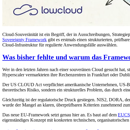
Cloud-Souveränität ist ein Begriff, der in Ausschreibungen, Strategie
Sovereignty Framework
gibt es erstmals einen strukturierten, prüfba
Cloud-Infrastruktur für regulierte Anwendungsfälle auswählen.
Was bisher fehlte und warum das Framew
Wer in den letzten Jahren nach einer souveränen Cloud gesucht hat, s
Hyperscaler vermarkteten ihre Rechenzentren in Frankfurt oder Dubl
Der US CLOUD Act verpflichtet amerikanische Unternehmen, US-Behö
theoretisches Risiko, sondern ein strukturelles Problem, das durch ein
Gleichzeitig ist der regulatorische Druck gestiegen. NIS2, DORA, 
wurde der Mangel an klaren, überprüfbaren Kriterien zunehmend z
Das neue EU-Framework setzt genau hier an. Es baut auf dem
EUCS
eigenständiges Konzept mit konkreten technischen, organisatorischen