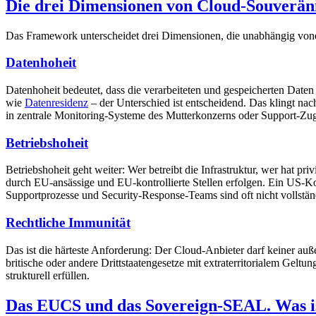
Die drei Dimensionen von Cloud-Souveräni
Das Framework unterscheidet drei Dimensionen, die unabhängig vonein
Datenhoheit
Datenhoheit bedeutet, dass die verarbeiteten und gespeicherten Daten
wie
Datenresidenz
– der Unterschied ist entscheidend. Das klingt nac
in zentrale Monitoring-Systeme des Mutterkonzerns oder Support-Zugä
Betriebshoheit
Betriebshoheit geht weiter: Wer betreibt die Infrastruktur, wer hat p
durch EU-ansässige und EU-kontrollierte Stellen erfolgen. Ein US-Kon
Supportprozesse und Security-Response-Teams sind oft nicht vollstän
Rechtliche Immunität
Das ist die härteste Anforderung: Der Cloud-Anbieter darf keiner a
britische oder andere Drittstaatengesetze mit extraterritorialem Ge
strukturell erfüllen.
Das EUCS und das Sovereign-SEAL. Was is