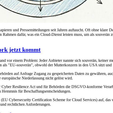
papieren und Pressemitteilungen seit Jahren auftaucht. Oft ohne klare D
ren Rahmen dafür, was ein Cloud-Dienst leisten muss, um als souverän zu
ork jetzt kommt
tand vor einem Problem: Jeder Anbieter nannte sich souverän, keiner m
in als "EU-souverän", obwohl der Mutterkonzern in den USA sitzt und
rden auf Anfrage Zugang zu gespeicherten Daten zu gewähren, auch w
e europäische Niederlassung nicht gelöst wird.
der Cyber Resilience Act und für Behörden die DSGVO-konforme Verar
um Hemmnis für Beschaffungsentscheidungen.
(EU Cybersecurity Certification Scheme for Cloud Services) auf, das 
 und rechtlichen Anforderungen.