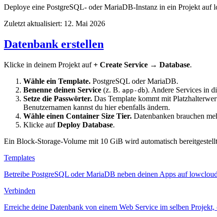
Deploye eine PostgreSQL- oder MariaDB-Instanz in ein Projekt auf 
Zuletzt aktualisiert: 12. Mai 2026
Datenbank erstellen
Klicke in deinem Projekt auf
+ Create Service
→
Database
.
Wähle ein Template.
PostgreSQL oder MariaDB.
Benenne deinen Service
(z. B.
). Andere Services in 
app-db
Setze die Passwörter.
Das Template kommt mit Platzhalterwert
Benutzernamen kannst du hier ebenfalls ändern.
Wähle einen Container Size Tier.
Datenbanken brauchen mehr
Klicke auf
Deploy Database
.
Ein Block-Storage-Volume mit 10 GiB wird automatisch bereitgestell
Templates
Betreibe PostgreSQL oder MariaDB neben deinen Apps auf lowcloud Pl
Verbinden
Erreiche deine Datenbank von einem Web Service im selben Projekt, 