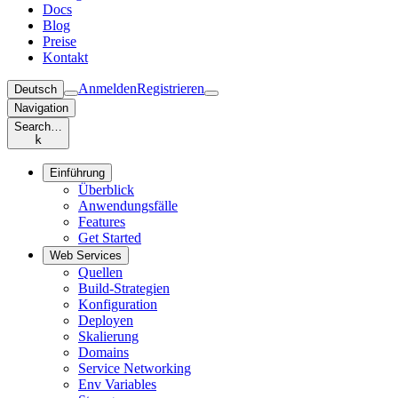
Docs
Blog
Preise
Kontakt
Anmelden
Registrieren
Deutsch
Navigation
Search…
k
Einführung
Überblick
Anwendungsfälle
Features
Get Started
Web Services
Quellen
Build-Strategien
Konfiguration
Deployen
Skalierung
Domains
Service Networking
Env Variables