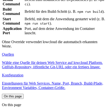
Command
).
ci
Build
Befehl für den Build-Schritt (z. B.
).
npm run build
Command
Start
Befehl, mit dem die Anwendung gestartet wird (z. B.
Command
).
npm run start
Application
Port, auf dem deine Anwendung im Container
Port
lauscht.
Ohne Override verwendet lowcloud die automatisch erkannten
Werte.
Quellen
Wähle eine Quelle für deinen Web Service auf lowcloud Platform.
GitHub-Repository, öffentliche Git-URL oder ein fertiges Image.
Konfiguration
Einstellungen für Web Services. Name, Port, Branch, Build-Pfade,
Environment Variables, Container-Größe.
On this page
On this page