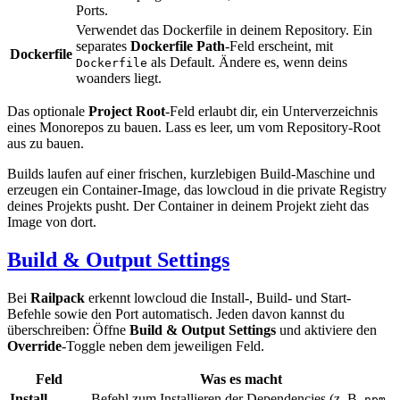
Ports.
Verwendet das Dockerfile in deinem Repository. Ein
separates
Dockerfile Path
-Feld erscheint, mit
Dockerfile
als Default. Ändere es, wenn deins
Dockerfile
woanders liegt.
Das optionale
Project Root
-Feld erlaubt dir, ein Unterverzeichnis
eines Monorepos zu bauen. Lass es leer, um vom Repository-Root
aus zu bauen.
Builds laufen auf einer frischen, kurzlebigen Build-Maschine und
erzeugen ein Container-Image, das lowcloud in die private Registry
deines Projekts pusht. Der Container in deinem Projekt zieht das
Image von dort.
Build & Output Settings
Bei
Railpack
erkennt lowcloud die Install-, Build- und Start-
Befehle sowie den Port automatisch. Jeden davon kannst du
überschreiben: Öffne
Build & Output Settings
und aktiviere den
Override
-Toggle neben dem jeweiligen Feld.
Feld
Was es macht
Install
Befehl zum Installieren der Dependencies (z. B.
npm